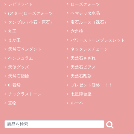
レピドライト
ローズクォーツ
(スター)ローズクォーツ
ヘマチッタ水晶
タンブル（小石・原石）
宝石ルース（裸石）
丸玉
六角柱
まが玉
パワーストーンブレスレット
天然石ペンダント
ネックレスチェーン
ペンジュラム
天然石さざれ
天使グッズ
天然石ピアス
天然石指輪
天然石彫刻
巾着袋
プレゼント価格！！！
チャクラストーン
七星陣台座
置物
ルーペ