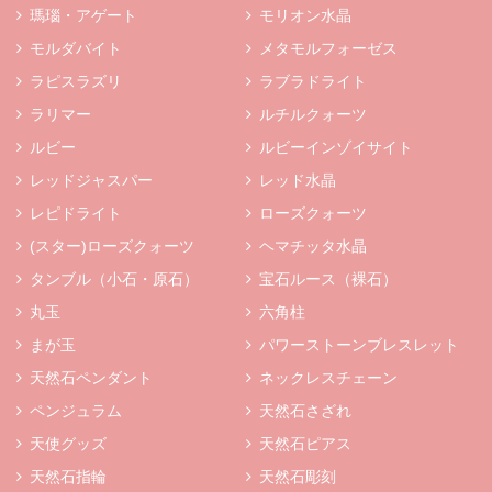
瑪瑙・アゲート
モリオン水晶
モルダバイト
メタモルフォーゼス
ラピスラズリ
ラブラドライト
ラリマー
ルチルクォーツ
ルビー
ルビーインゾイサイト
レッドジャスパー
レッド水晶
レピドライト
ローズクォーツ
(スター)ローズクォーツ
ヘマチッタ水晶
タンブル（小石・原石）
宝石ルース（裸石）
丸玉
六角柱
まが玉
パワーストーンブレスレット
天然石ペンダント
ネックレスチェーン
ペンジュラム
天然石さざれ
天使グッズ
天然石ピアス
天然石指輪
天然石彫刻