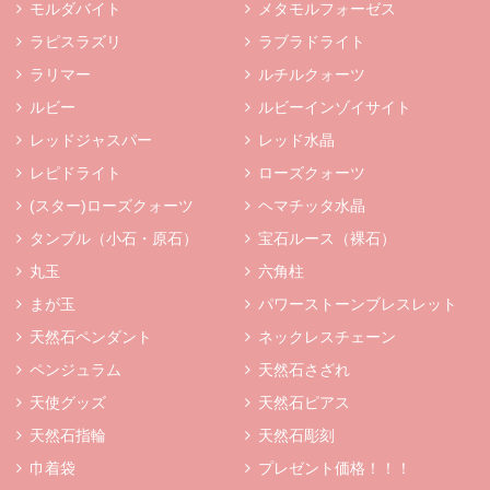
モルダバイト
メタモルフォーゼス
ラピスラズリ
ラブラドライト
ラリマー
ルチルクォーツ
ルビー
ルビーインゾイサイト
レッドジャスパー
レッド水晶
レピドライト
ローズクォーツ
(スター)ローズクォーツ
ヘマチッタ水晶
タンブル（小石・原石）
宝石ルース（裸石）
丸玉
六角柱
まが玉
パワーストーンブレスレット
天然石ペンダント
ネックレスチェーン
ペンジュラム
天然石さざれ
天使グッズ
天然石ピアス
天然石指輪
天然石彫刻
巾着袋
プレゼント価格！！！