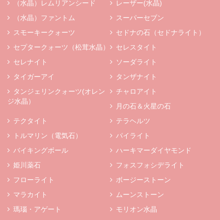
（水晶）レムリアンシード
レーザー(水晶)
（水晶）ファントム
スーパーセブン
スモーキークォーツ
セドナの石（セドナライト）
セプタークォーツ（松茸水晶）
セレスタイト
セレナイト
ソーダライト
タイガーアイ
タンザナイト
タンジェリンクォーツ(オレン
チャロアイト
ジ水晶）
月の石＆火星の石
テクタイト
テラヘルツ
トルマリン（電気石）
パイライト
バイキングボール
ハーキマーダイヤモンド
姫川薬石
フォスフォシデライト
フローライト
ボージーストーン
マラカイト
ムーンストーン
瑪瑙・アゲート
モリオン水晶