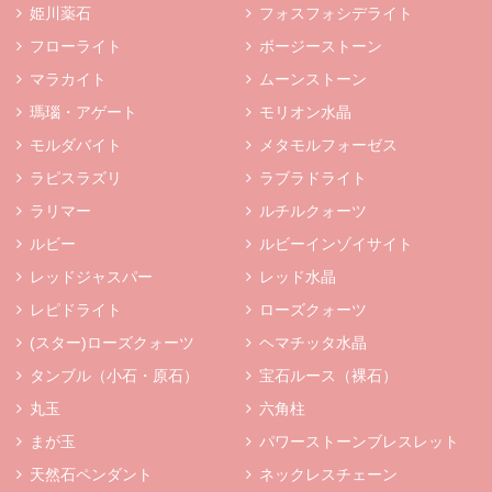
姫川薬石
フォスフォシデライト
フローライト
ボージーストーン
マラカイト
ムーンストーン
瑪瑙・アゲート
モリオン水晶
モルダバイト
メタモルフォーゼス
ラピスラズリ
ラブラドライト
ラリマー
ルチルクォーツ
ルビー
ルビーインゾイサイト
レッドジャスパー
レッド水晶
レピドライト
ローズクォーツ
(スター)ローズクォーツ
ヘマチッタ水晶
タンブル（小石・原石）
宝石ルース（裸石）
丸玉
六角柱
まが玉
パワーストーンブレスレット
天然石ペンダント
ネックレスチェーン