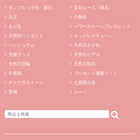
タンブル（小石・原石）
宝石ルース（裸石）
丸玉
六角柱
まが玉
パワーストーンブレスレット
天然石ペンダント
ネックレスチェーン
ペンジュラム
天然石さざれ
天使グッズ
天然石ピアス
天然石指輪
天然石彫刻
巾着袋
プレゼント価格！！！
チャクラストーン
七星陣台座
置物
ルーペ