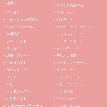
ジ水晶）
月の石＆火星の石
テクタイト
テラヘルツ
トルマリン（電気石）
パイライト
バイキングボール
ハーキマーダイヤモンド
姫川薬石
フォスフォシデライト
フローライト
ボージーストーン
マラカイト
ムーンストーン
瑪瑙・アゲート
モリオン水晶
モルダバイト
メタモルフォーゼス
ラピスラズリ
ラブラドライト
ラリマー
ルチルクォーツ
ルビー
ルビーインゾイサイト
レッドジャスパー
レッド水晶
レピドライト
ローズクォーツ
(スター)ローズクォーツ
ヘマチッタ水晶