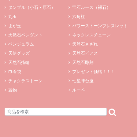
タンブル（小石・原石）
宝石ルース（裸石）
丸玉
六角柱
まが玉
パワーストーンブレスレット
天然石ペンダント
ネックレスチェーン
ペンジュラム
天然石さざれ
天使グッズ
天然石ピアス
天然石指輪
天然石彫刻
巾着袋
プレゼント価格！！！
チャクラストーン
七星陣台座
置物
ルーペ