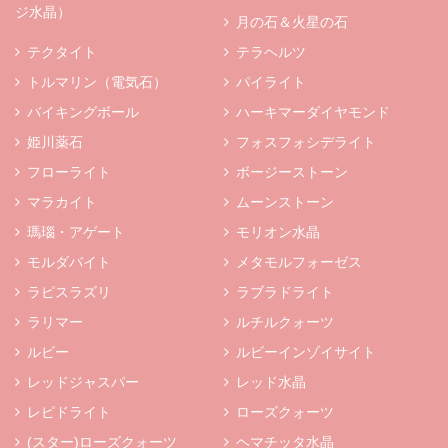
ジ水晶）
月の石＆火星の石
テクタイト
テラヘルツ
トルマリン（電気石）
パイライト
バイキングボール
ハーキマーダイヤモンド
姫川薬石
フォスフォシデライト
フローライト
ボージーストーン
マラカイト
ムーンストーン
瑪瑙・アゲート
モリオン水晶
モルダバイト
メタモルフォーゼス
ラピスラズリ
ラブラドライト
ラリマー
ルチルクォーツ
ルビー
ルビーインゾイサイト
レッドジャスパー
レッド水晶
レピドライト
ローズクォーツ
(スター)ローズクォーツ
ヘマチッタ水晶