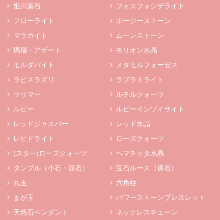
姫川薬石
フォスフォシデライト
フローライト
ボージーストーン
マラカイト
ムーンストーン
瑪瑙・アゲート
モリオン水晶
モルダバイト
メタモルフォーゼス
ラピスラズリ
ラブラドライト
ラリマー
ルチルクォーツ
ルビー
ルビーインゾイサイト
レッドジャスパー
レッド水晶
レピドライト
ローズクォーツ
(スター)ローズクォーツ
ヘマチッタ水晶
タンブル（小石・原石）
宝石ルース（裸石）
丸玉
六角柱
まが玉
パワーストーンブレスレット
天然石ペンダント
ネックレスチェーン