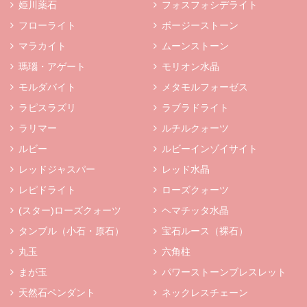
姫川薬石
フォスフォシデライト
フローライト
ボージーストーン
マラカイト
ムーンストーン
瑪瑙・アゲート
モリオン水晶
モルダバイト
メタモルフォーゼス
ラピスラズリ
ラブラドライト
ラリマー
ルチルクォーツ
ルビー
ルビーインゾイサイト
レッドジャスパー
レッド水晶
レピドライト
ローズクォーツ
(スター)ローズクォーツ
ヘマチッタ水晶
タンブル（小石・原石）
宝石ルース（裸石）
丸玉
六角柱
まが玉
パワーストーンブレスレット
天然石ペンダント
ネックレスチェーン