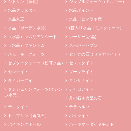
シトリン（着色）
ジラソルクォーツ（ミルキー）
水晶クラスター
水晶ポイント
水晶丸玉
水晶（ヒマラヤ産）
水晶（ガーデン水晶）
(苔入り水晶（モスクォーツ）
（水晶）レムリアンシード
レーザー(水晶)
（水晶）ファントム
スーパーセブン
スモーキークォーツ
セドナの石（セドナライト）
セプタークォーツ（松茸水晶）
セレスタイト
セレナイト
ソーダライト
タイガーアイ
タンザナイト
タンジェリンクォーツ(オレン
チャロアイト
ジ水晶）
月の石＆火星の石
テクタイト
テラヘルツ
トルマリン（電気石）
パイライト
バイキングボール
ハーキマーダイヤモンド