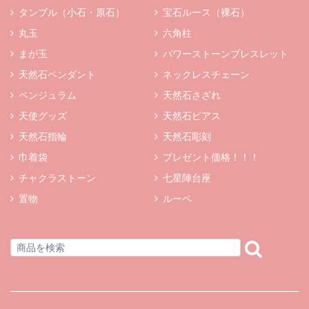
タンブル（小石・原石）
宝石ルース（裸石）
丸玉
六角柱
まが玉
パワーストーンブレスレット
天然石ペンダント
ネックレスチェーン
ペンジュラム
天然石さざれ
天使グッズ
天然石ピアス
天然石指輪
天然石彫刻
巾着袋
プレゼント価格！！！
チャクラストーン
七星陣台座
置物
ルーペ