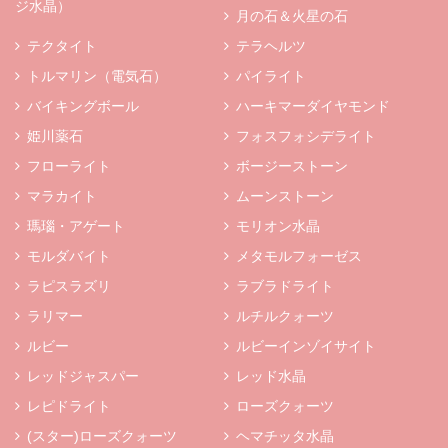
ジ水晶）
月の石＆火星の石
テクタイト
テラヘルツ
トルマリン（電気石）
パイライト
バイキングボール
ハーキマーダイヤモンド
姫川薬石
フォスフォシデライト
フローライト
ボージーストーン
マラカイト
ムーンストーン
瑪瑙・アゲート
モリオン水晶
モルダバイト
メタモルフォーゼス
ラピスラズリ
ラブラドライト
ラリマー
ルチルクォーツ
ルビー
ルビーインゾイサイト
レッドジャスパー
レッド水晶
レピドライト
ローズクォーツ
(スター)ローズクォーツ
ヘマチッタ水晶