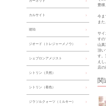
ガーネット
豊穣
カルサイト
今ま
また
琥珀
サイ
すの
ジオード（トレジャーメノウ）
山真
頂い
す。
シェブロンアメジスト
えし
店の
シトリン（天然）
関
シトリン（着色）
ジラソルクォーツ（ミルキー）