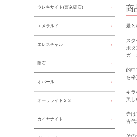
商
ウレキサイト(曹灰硼石)
愛と
エメラルド
スタ
エレスチャル
ボタ
ガー
隕石
的中
を格
オパール
キラ
美し
オーラライト２３
赤は
カイヤナイト
古代
その