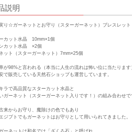
品説明
実り☆ガーネットとお守り（スターガーネット）ブレスレット 
ーカット水晶 10mm×1個
ンカット水晶 ×2個
ネット（スターガーネット）7mm×25個
率が98%と言われる（本当に人生の流れは怖い位に当たりま
安で販売している天然石ショップも運営しています。
キラで高品質なスターカット水晶と
いガーネット（スターガーネット入りです！）の組み合わせで
古来からお守り、魔除けの色でもあり
エジプトでもガーネットはお守りとして用いられてきました。
ガーネットは和名では「ざくろ石」と呼ばれ