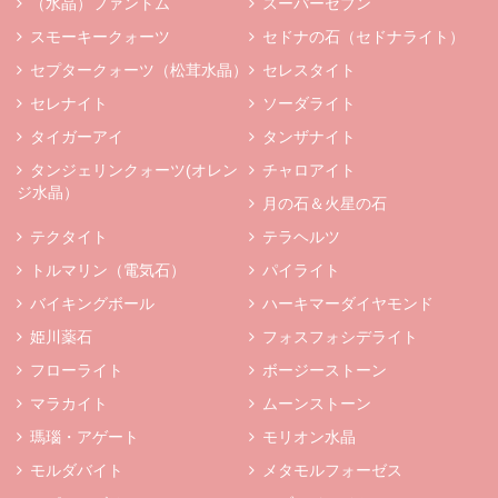
（水晶）ファントム
スーパーセブン
スモーキークォーツ
セドナの石（セドナライト）
セプタークォーツ（松茸水晶）
セレスタイト
セレナイト
ソーダライト
タイガーアイ
タンザナイト
タンジェリンクォーツ(オレン
チャロアイト
ジ水晶）
月の石＆火星の石
テクタイト
テラヘルツ
トルマリン（電気石）
パイライト
バイキングボール
ハーキマーダイヤモンド
姫川薬石
フォスフォシデライト
フローライト
ボージーストーン
マラカイト
ムーンストーン
瑪瑙・アゲート
モリオン水晶
モルダバイト
メタモルフォーゼス