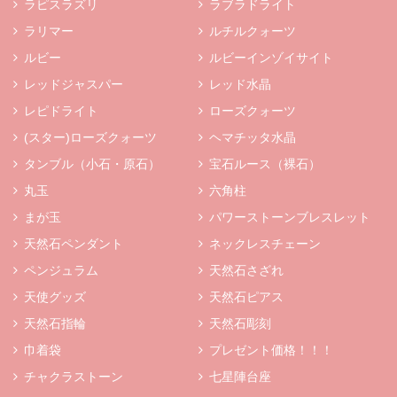
ラピスラズリ
ラブラドライト
ラリマー
ルチルクォーツ
ルビー
ルビーインゾイサイト
レッドジャスパー
レッド水晶
レピドライト
ローズクォーツ
(スター)ローズクォーツ
ヘマチッタ水晶
タンブル（小石・原石）
宝石ルース（裸石）
丸玉
六角柱
まが玉
パワーストーンブレスレット
天然石ペンダント
ネックレスチェーン
ペンジュラム
天然石さざれ
天使グッズ
天然石ピアス
天然石指輪
天然石彫刻
巾着袋
プレゼント価格！！！
チャクラストーン
七星陣台座