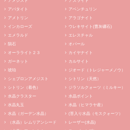
アメジスト
アズライト
アパタイト
アベンチュリン
アメトリン
アラゴナイト
インカローズ
ウレキサイト(曹灰硼石)
エメラルド
エレスチャル
隕石
オパール
オーラライト２３
カイヤナイト
ガーネット
カルサイト
琥珀
ジオード（トレジャーメノウ）
シェブロンアメジスト
シトリン（天然）
シトリン（着色）
ジラソルクォーツ（ミルキー）
水晶クラスター
水晶ポイント
水晶丸玉
水晶（ヒマラヤ産）
水晶（ガーデン水晶）
(苔入り水晶（モスクォーツ）
（水晶）レムリアンシード
レーザー(水晶)