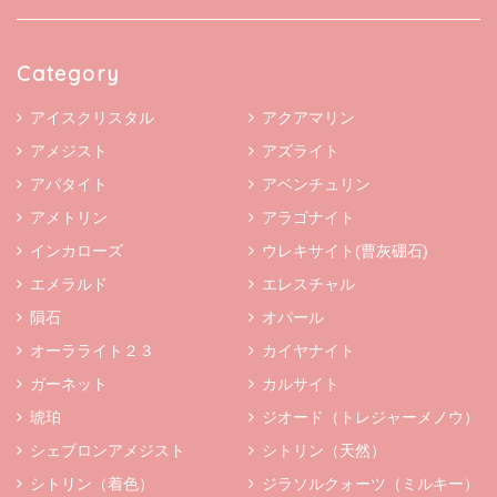
Category
アイスクリスタル
アクアマリン
アメジスト
アズライト
アパタイト
アベンチュリン
アメトリン
アラゴナイト
インカローズ
ウレキサイト(曹灰硼石)
エメラルド
エレスチャル
隕石
オパール
オーラライト２３
カイヤナイト
ガーネット
カルサイト
琥珀
ジオード（トレジャーメノウ）
シェブロンアメジスト
シトリン（天然）
シトリン（着色）
ジラソルクォーツ（ミルキー）