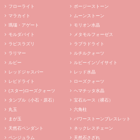
フローライト
ボージーストーン
マラカイト
ムーンストーン
瑪瑙・アゲート
モリオン水晶
モルダバイト
メタモルフォーゼス
ラピスラズリ
ラブラドライト
ラリマー
ルチルクォーツ
ルビー
ルビーインゾイサイト
レッドジャスパー
レッド水晶
レピドライト
ローズクォーツ
(スター)ローズクォーツ
ヘマチッタ水晶
タンブル（小石・原石）
宝石ルース（裸石）
丸玉
六角柱
まが玉
パワーストーンブレスレット
天然石ペンダント
ネックレスチェーン
ペンジュラム
天然石さざれ