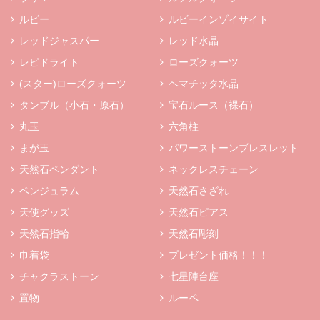
ルビー
ルビーインゾイサイト
レッドジャスパー
レッド水晶
レピドライト
ローズクォーツ
(スター)ローズクォーツ
ヘマチッタ水晶
タンブル（小石・原石）
宝石ルース（裸石）
丸玉
六角柱
まが玉
パワーストーンブレスレット
天然石ペンダント
ネックレスチェーン
ペンジュラム
天然石さざれ
天使グッズ
天然石ピアス
天然石指輪
天然石彫刻
巾着袋
プレゼント価格！！！
チャクラストーン
七星陣台座
置物
ルーペ