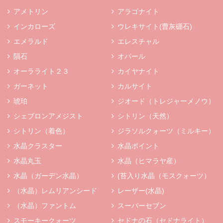
アメトリン
アラゴナイト
インカローズ
ウレキサイト(曹灰硼石)
エメラルド
エレスチャル
隕石
オパール
オーラライト２３
カイヤナイト
ガーネット
カルサイト
琥珀
ジオード（トレジャーメノウ）
シェブロンアメジスト
シトリン（天然）
シトリン（着色）
ジラソルクォーツ（ミルキー）
水晶クラスター
水晶ポイント
水晶丸玉
水晶（ヒマラヤ産）
水晶（ガーデン水晶）
(苔入り水晶（モスクォーツ）
（水晶）レムリアンシード
レーザー(水晶)
（水晶）ファントム
スーパーセブン
スモーキークォーツ
セドナの石（セドナライト）