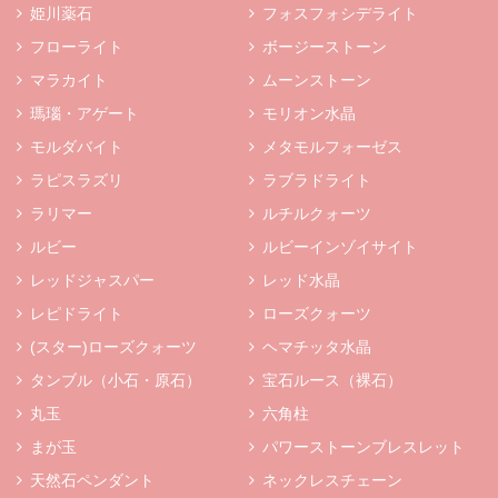
姫川薬石
フォスフォシデライト
フローライト
ボージーストーン
マラカイト
ムーンストーン
瑪瑙・アゲート
モリオン水晶
モルダバイト
メタモルフォーゼス
ラピスラズリ
ラブラドライト
ラリマー
ルチルクォーツ
ルビー
ルビーインゾイサイト
レッドジャスパー
レッド水晶
レピドライト
ローズクォーツ
(スター)ローズクォーツ
ヘマチッタ水晶
タンブル（小石・原石）
宝石ルース（裸石）
丸玉
六角柱
まが玉
パワーストーンブレスレット
天然石ペンダント
ネックレスチェーン