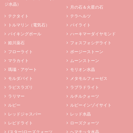
ジ水晶）
月の石＆火星の石
テクタイト
テラヘルツ
トルマリン（電気石）
パイライト
バイキングボール
ハーキマーダイヤモンド
姫川薬石
フォスフォシデライト
フローライト
ボージーストーン
マラカイト
ムーンストーン
瑪瑙・アゲート
モリオン水晶
モルダバイト
メタモルフォーゼス
ラピスラズリ
ラブラドライト
ラリマー
ルチルクォーツ
ルビー
ルビーインゾイサイト
レッドジャスパー
レッド水晶
レピドライト
ローズクォーツ
(スター)ローズクォーツ
ヘマチッタ水晶