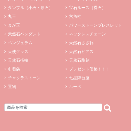
タンブル（小石・原石）
宝石ルース（裸石）
丸玉
六角柱
まが玉
パワーストーンブレスレット
天然石ペンダント
ネックレスチェーン
ペンジュラム
天然石さざれ
天使グッズ
天然石ピアス
天然石指輪
天然石彫刻
巾着袋
プレゼント価格！！！
チャクラストーン
七星陣台座
置物
ルーペ