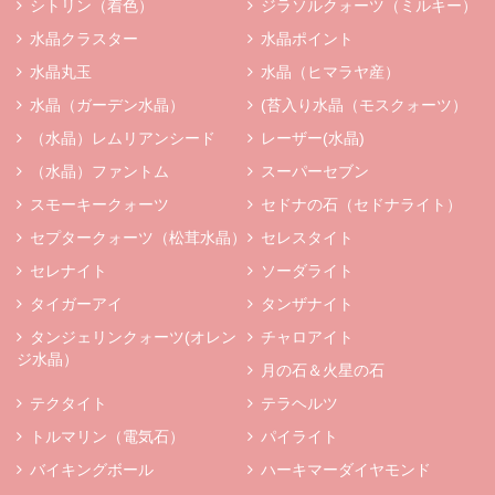
シトリン（着色）
ジラソルクォーツ（ミルキー）
水晶クラスター
水晶ポイント
水晶丸玉
水晶（ヒマラヤ産）
水晶（ガーデン水晶）
(苔入り水晶（モスクォーツ）
（水晶）レムリアンシード
レーザー(水晶)
（水晶）ファントム
スーパーセブン
スモーキークォーツ
セドナの石（セドナライト）
セプタークォーツ（松茸水晶）
セレスタイト
セレナイト
ソーダライト
タイガーアイ
タンザナイト
タンジェリンクォーツ(オレン
チャロアイト
ジ水晶）
月の石＆火星の石
テクタイト
テラヘルツ
トルマリン（電気石）
パイライト
バイキングボール
ハーキマーダイヤモンド