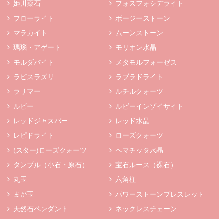
姫川薬石
フォスフォシデライト
フローライト
ボージーストーン
マラカイト
ムーンストーン
瑪瑙・アゲート
モリオン水晶
モルダバイト
メタモルフォーゼス
ラピスラズリ
ラブラドライト
ラリマー
ルチルクォーツ
ルビー
ルビーインゾイサイト
レッドジャスパー
レッド水晶
レピドライト
ローズクォーツ
(スター)ローズクォーツ
ヘマチッタ水晶
タンブル（小石・原石）
宝石ルース（裸石）
丸玉
六角柱
まが玉
パワーストーンブレスレット
天然石ペンダント
ネックレスチェーン