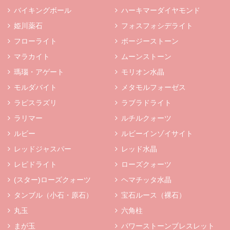
バイキングボール
ハーキマーダイヤモンド
姫川薬石
フォスフォシデライト
フローライト
ボージーストーン
マラカイト
ムーンストーン
瑪瑙・アゲート
モリオン水晶
モルダバイト
メタモルフォーゼス
ラピスラズリ
ラブラドライト
ラリマー
ルチルクォーツ
ルビー
ルビーインゾイサイト
レッドジャスパー
レッド水晶
レピドライト
ローズクォーツ
(スター)ローズクォーツ
ヘマチッタ水晶
タンブル（小石・原石）
宝石ルース（裸石）
丸玉
六角柱
まが玉
パワーストーンブレスレット