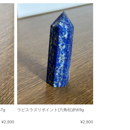
7g
ラピスラズリポイント(六角柱)約69g
¥2,800
¥2,800