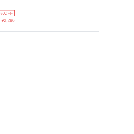
0%OFF
0
¥2,280