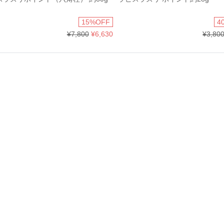
15%OFF
4
¥7,800
¥6,630
¥3,80