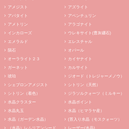
アメジスト
アズライト
アパタイト
アベンチュリン
アメトリン
アラゴナイト
インカローズ
ウレキサイト(曹灰硼石)
エメラルド
エレスチャル
隕石
オパール
オーラライト２３
カイヤナイト
ガーネット
カルサイト
琥珀
ジオード（トレジャーメノウ）
シェブロンアメジスト
シトリン（天然）
シトリン（着色）
ジラソルクォーツ（ミルキー）
水晶クラスター
水晶ポイント
水晶丸玉
水晶（ヒマラヤ産）
水晶（ガーデン水晶）
(苔入り水晶（モスクォーツ）
（水晶）レムリアンシード
レーザー(水晶)