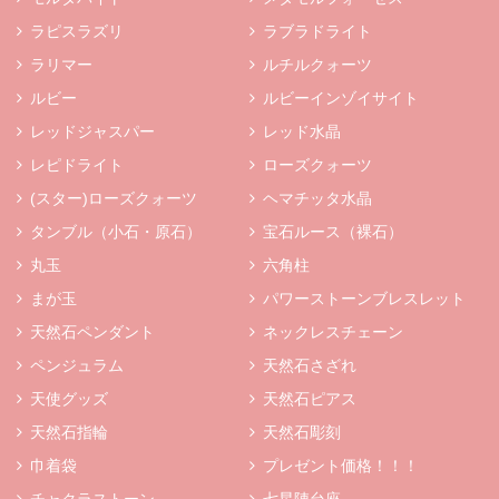
ラピスラズリ
ラブラドライト
ラリマー
ルチルクォーツ
ルビー
ルビーインゾイサイト
レッドジャスパー
レッド水晶
レピドライト
ローズクォーツ
(スター)ローズクォーツ
ヘマチッタ水晶
タンブル（小石・原石）
宝石ルース（裸石）
丸玉
六角柱
まが玉
パワーストーンブレスレット
天然石ペンダント
ネックレスチェーン
ペンジュラム
天然石さざれ
天使グッズ
天然石ピアス
天然石指輪
天然石彫刻
巾着袋
プレゼント価格！！！
チャクラストーン
七星陣台座