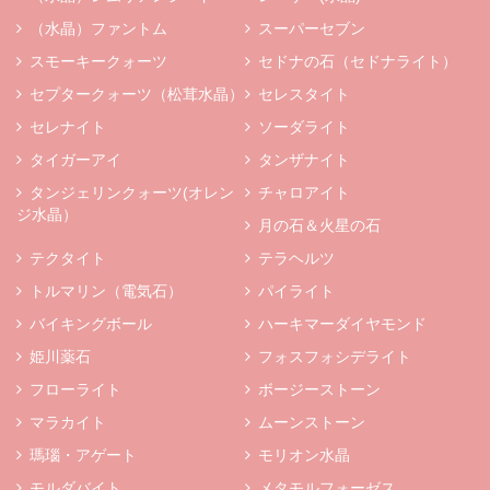
（水晶）ファントム
スーパーセブン
スモーキークォーツ
セドナの石（セドナライト）
セプタークォーツ（松茸水晶）
セレスタイト
セレナイト
ソーダライト
タイガーアイ
タンザナイト
タンジェリンクォーツ(オレン
チャロアイト
ジ水晶）
月の石＆火星の石
テクタイト
テラヘルツ
トルマリン（電気石）
パイライト
バイキングボール
ハーキマーダイヤモンド
姫川薬石
フォスフォシデライト
フローライト
ボージーストーン
マラカイト
ムーンストーン
瑪瑙・アゲート
モリオン水晶
モルダバイト
メタモルフォーゼス