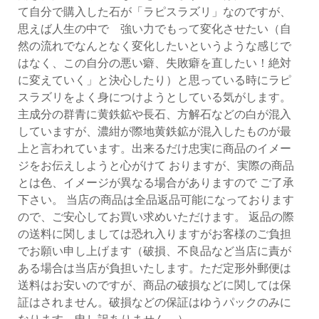
て自分で購入した石が「ラピスラズリ」なのですが、
思えば人生の中で 強い力でもって変化させたい（自
然の流れでなんとなく変化したいというような感じで
はなく、この自分の悪い癖、失敗癖を直したい！絶対
に変えていく」と決心したり）と思っている時にラピ
スラズリをよく身につけようとしている気がします。
主成分の群青に黄鉄鉱や長石、方解石などの白が混入
していますが、濃紺が際地黄鉄鉱が混入したものが最
上と言われています。出来るだけ忠実に商品のイメー
ジをお伝えしようと心がけて おりますが、実際の商品
とは色、イメージが異なる場合がありますので ご了承
下さい。 当店の商品は全品返品可能になっております
ので、ご安心してお買い求めいただけます。 返品の際
の送料に関しましては恐れ入りますがお客様のご負担
でお願い申し上げます（破損、不良品など当店に責が
ある場合は当店が負担いたします。ただ定形外郵便は
送料はお安いのですが、商品の破損などに関しては保
証はされません。破損などの保証はゆうパックのみに