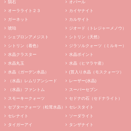
隕石
オパール
オーラライト２３
カイヤナイト
ガーネット
カルサイト
琥珀
ジオード（トレジャーメノウ）
シェブロンアメジスト
シトリン（天然）
シトリン（着色）
ジラソルクォーツ（ミルキー）
水晶クラスター
水晶ポイント
水晶丸玉
水晶（ヒマラヤ産）
水晶（ガーデン水晶）
(苔入り水晶（モスクォーツ）
（水晶）レムリアンシード
レーザー(水晶)
（水晶）ファントム
スーパーセブン
スモーキークォーツ
セドナの石（セドナライト）
セプタークォーツ（松茸水晶）
セレスタイト
セレナイト
ソーダライト
タイガーアイ
タンザナイト