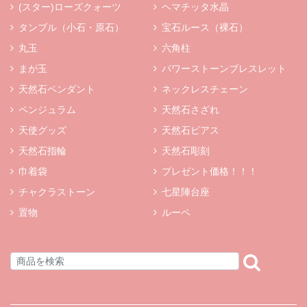
(スター)ローズクォーツ
ヘマチッタ水晶
タンブル（小石・原石）
宝石ルース（裸石）
丸玉
六角柱
まが玉
パワーストーンブレスレット
天然石ペンダント
ネックレスチェーン
ペンジュラム
天然石さざれ
天使グッズ
天然石ピアス
天然石指輪
天然石彫刻
巾着袋
プレゼント価格！！！
チャクラストーン
七星陣台座
置物
ルーペ