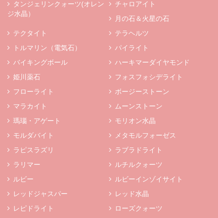
タンジェリンクォーツ(オレン
チャロアイト
ジ水晶）
月の石＆火星の石
テクタイト
テラヘルツ
トルマリン（電気石）
パイライト
バイキングボール
ハーキマーダイヤモンド
姫川薬石
フォスフォシデライト
フローライト
ボージーストーン
マラカイト
ムーンストーン
瑪瑙・アゲート
モリオン水晶
モルダバイト
メタモルフォーゼス
ラピスラズリ
ラブラドライト
ラリマー
ルチルクォーツ
ルビー
ルビーインゾイサイト
レッドジャスパー
レッド水晶
レピドライト
ローズクォーツ