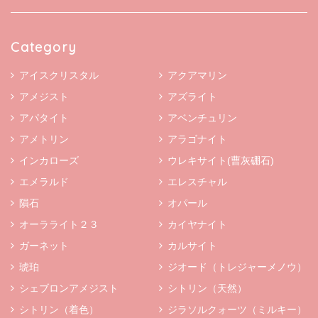
Category
アイスクリスタル
アクアマリン
アメジスト
アズライト
アパタイト
アベンチュリン
アメトリン
アラゴナイト
インカローズ
ウレキサイト(曹灰硼石)
エメラルド
エレスチャル
隕石
オパール
オーラライト２３
カイヤナイト
ガーネット
カルサイト
琥珀
ジオード（トレジャーメノウ）
シェブロンアメジスト
シトリン（天然）
シトリン（着色）
ジラソルクォーツ（ミルキー）