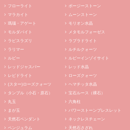
フローライト
ボージーストーン
マラカイト
ムーンストーン
瑪瑙・アゲート
モリオン水晶
モルダバイト
メタモルフォーゼス
ラピスラズリ
ラブラドライト
ラリマー
ルチルクォーツ
ルビー
ルビーインゾイサイト
レッドジャスパー
レッド水晶
レピドライト
ローズクォーツ
(スター)ローズクォーツ
ヘマチッタ水晶
タンブル（小石・原石）
宝石ルース（裸石）
丸玉
六角柱
まが玉
パワーストーンブレスレット
天然石ペンダント
ネックレスチェーン
ペンジュラム
天然石さざれ