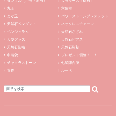
タンブル（小石・原石）
宝石ルース（裸石）
丸玉
六角柱
まが玉
パワーストーンブレスレット
天然石ペンダント
ネックレスチェーン
ペンジュラム
天然石さざれ
天使グッズ
天然石ピアス
天然石指輪
天然石彫刻
巾着袋
プレゼント価格！！！
チャクラストーン
七星陣台座
置物
ルーペ