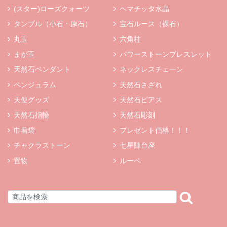
(スター)ローズクォーツ
ヘマチッタ水晶
タンブル（小石・原石）
宝石ルース（裸石）
丸玉
六角柱
まが玉
パワーストーンブレスレット
天然石ペンダント
ネックレスチェーン
ペンジュラム
天然石さざれ
天使グッズ
天然石ピアス
天然石指輪
天然石彫刻
巾着袋
プレゼント価格！！！
チャクラストーン
七星陣台座
置物
ルーペ