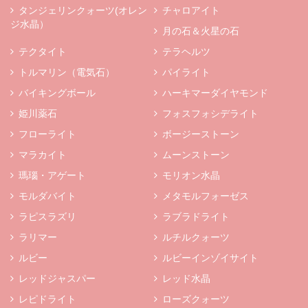
タンジェリンクォーツ(オレン
チャロアイト
ジ水晶）
月の石＆火星の石
テクタイト
テラヘルツ
トルマリン（電気石）
パイライト
バイキングボール
ハーキマーダイヤモンド
姫川薬石
フォスフォシデライト
フローライト
ボージーストーン
マラカイト
ムーンストーン
瑪瑙・アゲート
モリオン水晶
モルダバイト
メタモルフォーゼス
ラピスラズリ
ラブラドライト
ラリマー
ルチルクォーツ
ルビー
ルビーインゾイサイト
レッドジャスパー
レッド水晶
レピドライト
ローズクォーツ