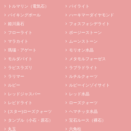
トルマリン（電気石）
パイライト
バイキングボール
ハーキマーダイヤモンド
姫川薬石
フォスフォシデライト
フローライト
ボージーストーン
マラカイト
ムーンストーン
瑪瑙・アゲート
モリオン水晶
モルダバイト
メタモルフォーゼス
ラピスラズリ
ラブラドライト
ラリマー
ルチルクォーツ
ルビー
ルビーインゾイサイト
レッドジャスパー
レッド水晶
レピドライト
ローズクォーツ
(スター)ローズクォーツ
ヘマチッタ水晶
タンブル（小石・原石）
宝石ルース（裸石）
丸玉
六角柱