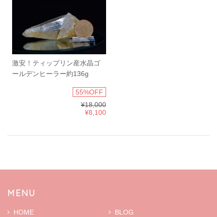
激安！ティップリン産水晶ゴ
ールデンヒーラー約136g
55%OFF
¥18,000
¥8,100
MENU
HOME
BLOG