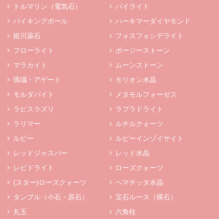
トルマリン（電気石）
パイライト
バイキングボール
ハーキマーダイヤモンド
姫川薬石
フォスフォシデライト
フローライト
ボージーストーン
マラカイト
ムーンストーン
瑪瑙・アゲート
モリオン水晶
モルダバイト
メタモルフォーゼス
ラピスラズリ
ラブラドライト
ラリマー
ルチルクォーツ
ルビー
ルビーインゾイサイト
レッドジャスパー
レッド水晶
レピドライト
ローズクォーツ
(スター)ローズクォーツ
ヘマチッタ水晶
タンブル（小石・原石）
宝石ルース（裸石）
丸玉
六角柱