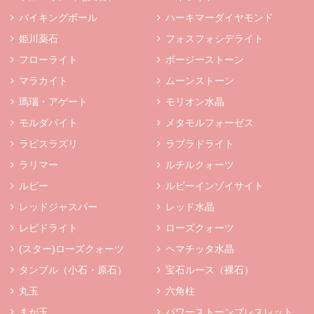
バイキングボール
ハーキマーダイヤモンド
姫川薬石
フォスフォシデライト
フローライト
ボージーストーン
マラカイト
ムーンストーン
瑪瑙・アゲート
モリオン水晶
モルダバイト
メタモルフォーゼス
ラピスラズリ
ラブラドライト
ラリマー
ルチルクォーツ
ルビー
ルビーインゾイサイト
レッドジャスパー
レッド水晶
レピドライト
ローズクォーツ
(スター)ローズクォーツ
ヘマチッタ水晶
タンブル（小石・原石）
宝石ルース（裸石）
丸玉
六角柱
まが玉
パワーストーンブレスレット