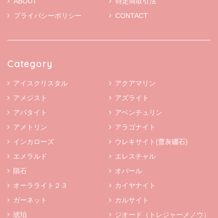
ABOUT
特定商取引法
プライバシーポリシー
CONTACT
Category
アイスクリスタル
アクアマリン
アメジスト
アズライト
アパタイト
アベンチュリン
アメトリン
アラゴナイト
インカローズ
ウレキサイト(曹灰硼石)
エメラルド
エレスチャル
隕石
オパール
オーラライト２３
カイヤナイト
ガーネット
カルサイト
琥珀
ジオード（トレジャーメノウ）