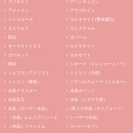
アパタイト
アベンチュリン
アメトリン
アラゴナイト
インカローズ
ウレキサイト(曹灰硼石)
エメラルド
エレスチャル
隕石
オパール
オーラライト２３
カイヤナイト
ガーネット
カルサイト
琥珀
ジオード（トレジャーメノウ）
シェブロンアメジスト
シトリン（天然）
シトリン（着色）
ジラソルクォーツ（ミルキー）
水晶クラスター
水晶ポイント
水晶丸玉
水晶（ヒマラヤ産）
水晶（ガーデン水晶）
(苔入り水晶（モスクォーツ）
（水晶）レムリアンシード
レーザー(水晶)
（水晶）ファントム
スーパーセブン