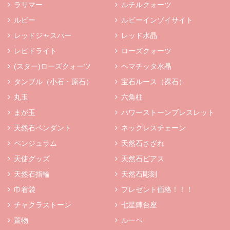
ラリマー
ルチルクォーツ
ルビー
ルビーインゾイサイト
レッドジャスパー
レッド水晶
レピドライト
ローズクォーツ
(スター)ローズクォーツ
ヘマチッタ水晶
タンブル（小石・原石）
宝石ルース（裸石）
丸玉
六角柱
まが玉
パワーストーンブレスレット
天然石ペンダント
ネックレスチェーン
ペンジュラム
天然石さざれ
天使グッズ
天然石ピアス
天然石指輪
天然石彫刻
巾着袋
プレゼント価格！！！
チャクラストーン
七星陣台座
置物
ルーペ