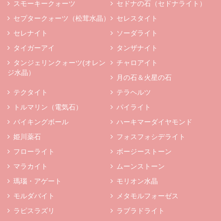
スモーキークォーツ
セドナの石（セドナライト）
セプタークォーツ（松茸水晶）
セレスタイト
セレナイト
ソーダライト
タイガーアイ
タンザナイト
タンジェリンクォーツ(オレン
チャロアイト
ジ水晶）
月の石＆火星の石
テクタイト
テラヘルツ
トルマリン（電気石）
パイライト
バイキングボール
ハーキマーダイヤモンド
姫川薬石
フォスフォシデライト
フローライト
ボージーストーン
マラカイト
ムーンストーン
瑪瑙・アゲート
モリオン水晶
モルダバイト
メタモルフォーゼス
ラピスラズリ
ラブラドライト