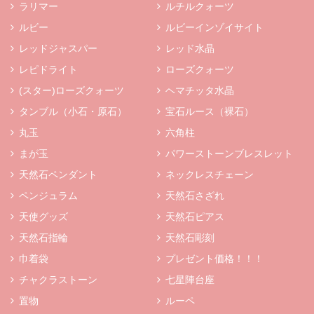
ラリマー
ルチルクォーツ
ルビー
ルビーインゾイサイト
レッドジャスパー
レッド水晶
レピドライト
ローズクォーツ
(スター)ローズクォーツ
ヘマチッタ水晶
タンブル（小石・原石）
宝石ルース（裸石）
丸玉
六角柱
まが玉
パワーストーンブレスレット
天然石ペンダント
ネックレスチェーン
ペンジュラム
天然石さざれ
天使グッズ
天然石ピアス
天然石指輪
天然石彫刻
巾着袋
プレゼント価格！！！
チャクラストーン
七星陣台座
置物
ルーペ