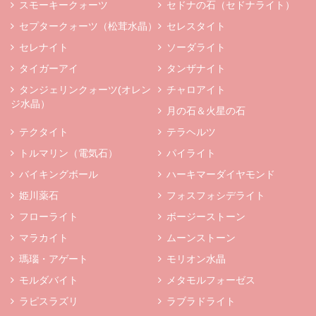
スモーキークォーツ
セドナの石（セドナライト）
セプタークォーツ（松茸水晶）
セレスタイト
セレナイト
ソーダライト
タイガーアイ
タンザナイト
タンジェリンクォーツ(オレン
チャロアイト
ジ水晶）
月の石＆火星の石
テクタイト
テラヘルツ
トルマリン（電気石）
パイライト
バイキングボール
ハーキマーダイヤモンド
姫川薬石
フォスフォシデライト
フローライト
ボージーストーン
マラカイト
ムーンストーン
瑪瑙・アゲート
モリオン水晶
モルダバイト
メタモルフォーゼス
ラピスラズリ
ラブラドライト