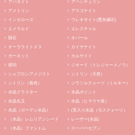
アパタイト
アベンチュリン
アメトリン
アラゴナイト
インカローズ
ウレキサイト(曹灰硼石)
エメラルド
エレスチャル
隕石
オパール
オーラライト２３
カイヤナイト
ガーネット
カルサイト
琥珀
ジオード（トレジャーメノウ）
シェブロンアメジスト
シトリン（天然）
シトリン（着色）
ジラソルクォーツ（ミルキー）
水晶クラスター
水晶ポイント
水晶丸玉
水晶（ヒマラヤ産）
水晶（ガーデン水晶）
(苔入り水晶（モスクォーツ）
（水晶）レムリアンシード
レーザー(水晶)
（水晶）ファントム
スーパーセブン