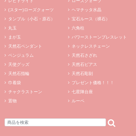
レピドライト
ローズクォーツ
(スター)ローズクォーツ
ヘマチッタ水晶
タンブル（小石・原石）
宝石ルース（裸石）
丸玉
六角柱
まが玉
パワーストーンブレスレット
天然石ペンダント
ネックレスチェーン
ペンジュラム
天然石さざれ
天使グッズ
天然石ピアス
天然石指輪
天然石彫刻
巾着袋
プレゼント価格！！！
チャクラストーン
七星陣台座
置物
ルーペ