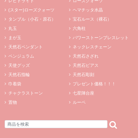
レピドライト
ローズクォーツ
(スター)ローズクォーツ
ヘマチッタ水晶
タンブル（小石・原石）
宝石ルース（裸石）
丸玉
六角柱
まが玉
パワーストーンブレスレット
天然石ペンダント
ネックレスチェーン
ペンジュラム
天然石さざれ
天使グッズ
天然石ピアス
天然石指輪
天然石彫刻
巾着袋
プレゼント価格！！！
チャクラストーン
七星陣台座
置物
ルーペ