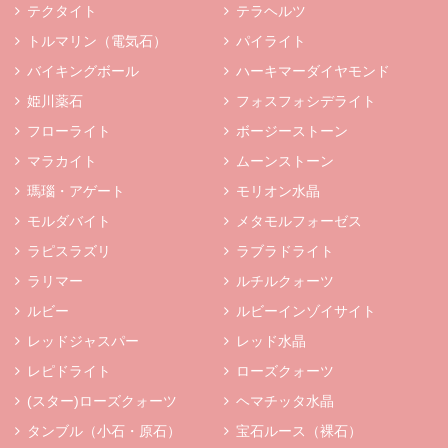
テクタイト
テラヘルツ
トルマリン（電気石）
パイライト
バイキングボール
ハーキマーダイヤモンド
姫川薬石
フォスフォシデライト
フローライト
ボージーストーン
マラカイト
ムーンストーン
瑪瑙・アゲート
モリオン水晶
モルダバイト
メタモルフォーゼス
ラピスラズリ
ラブラドライト
ラリマー
ルチルクォーツ
ルビー
ルビーインゾイサイト
レッドジャスパー
レッド水晶
レピドライト
ローズクォーツ
(スター)ローズクォーツ
ヘマチッタ水晶
タンブル（小石・原石）
宝石ルース（裸石）