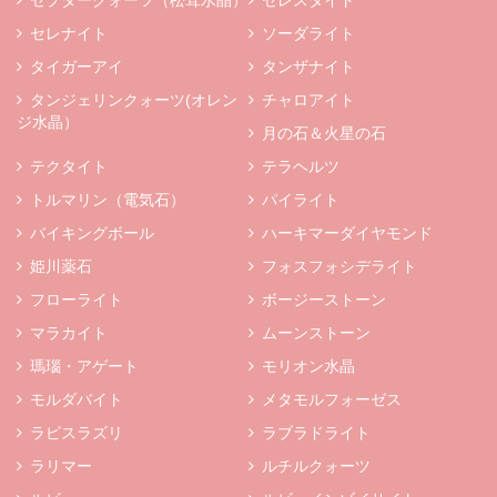
セプタークォーツ（松茸水晶）
セレスタイト
セレナイト
ソーダライト
タイガーアイ
タンザナイト
タンジェリンクォーツ(オレン
チャロアイト
ジ水晶）
月の石＆火星の石
テクタイト
テラヘルツ
トルマリン（電気石）
パイライト
バイキングボール
ハーキマーダイヤモンド
姫川薬石
フォスフォシデライト
フローライト
ボージーストーン
マラカイト
ムーンストーン
瑪瑙・アゲート
モリオン水晶
モルダバイト
メタモルフォーゼス
ラピスラズリ
ラブラドライト
ラリマー
ルチルクォーツ