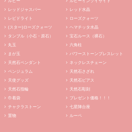
ルビー
ルビーインゾイサイト
レッドジャスパー
レッド水晶
レピドライト
ローズクォーツ
(スター)ローズクォーツ
ヘマチッタ水晶
タンブル（小石・原石）
宝石ルース（裸石）
丸玉
六角柱
まが玉
パワーストーンブレスレット
天然石ペンダント
ネックレスチェーン
ペンジュラム
天然石さざれ
天使グッズ
天然石ピアス
天然石指輪
天然石彫刻
巾着袋
プレゼント価格！！！
チャクラストーン
七星陣台座
置物
ルーペ