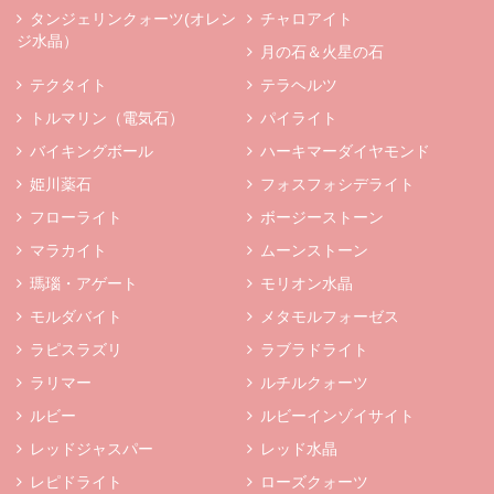
タンジェリンクォーツ(オレン
チャロアイト
ジ水晶）
月の石＆火星の石
テクタイト
テラヘルツ
トルマリン（電気石）
パイライト
バイキングボール
ハーキマーダイヤモンド
姫川薬石
フォスフォシデライト
フローライト
ボージーストーン
マラカイト
ムーンストーン
瑪瑙・アゲート
モリオン水晶
モルダバイト
メタモルフォーゼス
ラピスラズリ
ラブラドライト
ラリマー
ルチルクォーツ
ルビー
ルビーインゾイサイト
レッドジャスパー
レッド水晶
レピドライト
ローズクォーツ