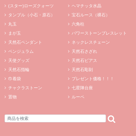
(スター)ローズクォーツ
ヘマチッタ水晶
タンブル（小石・原石）
宝石ルース（裸石）
丸玉
六角柱
まが玉
パワーストーンブレスレット
天然石ペンダント
ネックレスチェーン
ペンジュラム
天然石さざれ
天使グッズ
天然石ピアス
天然石指輪
天然石彫刻
巾着袋
プレゼント価格！！！
チャクラストーン
七星陣台座
置物
ルーペ