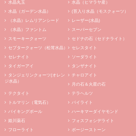
水晶丸玉
水晶（ヒマラヤ産）
水晶（ガーデン水晶）
(苔入り水晶（モスクォーツ）
（水晶）レムリアンシード
レーザー(水晶)
（水晶）ファントム
スーパーセブン
スモーキークォーツ
セドナの石（セドナライト）
セプタークォーツ（松茸水晶）
セレスタイト
セレナイト
ソーダライト
タイガーアイ
タンザナイト
タンジェリンクォーツ(オレン
チャロアイト
ジ水晶）
月の石＆火星の石
テクタイト
テラヘルツ
トルマリン（電気石）
パイライト
バイキングボール
ハーキマーダイヤモンド
姫川薬石
フォスフォシデライト
フローライト
ボージーストーン