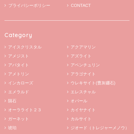
プライバシーポリシー
CONTACT
Category
アイスクリスタル
アクアマリン
アメジスト
アズライト
アパタイト
アベンチュリン
アメトリン
アラゴナイト
インカローズ
ウレキサイト(曹灰硼石)
エメラルド
エレスチャル
隕石
オパール
オーラライト２３
カイヤナイト
ガーネット
カルサイト
琥珀
ジオード（トレジャーメノウ）