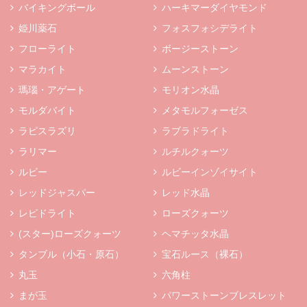
バイキングボール
ハーキマーダイヤモンド
姫川薬石
フォスフォシデライト
フローライト
ボージーストーン
マラカイト
ムーンストーン
瑪瑙・アゲート
モリオン水晶
モルダバイト
メタモルフォーゼス
ラピスラズリ
ラブラドライト
ラリマー
ルチルクォーツ
ルビー
ルビーインゾイサイト
レッドジャスパー
レッド水晶
レピドライト
ローズクォーツ
(スター)ローズクォーツ
ヘマチッタ水晶
タンブル（小石・原石）
宝石ルース（裸石）
丸玉
六角柱
まが玉
パワーストーンブレスレット