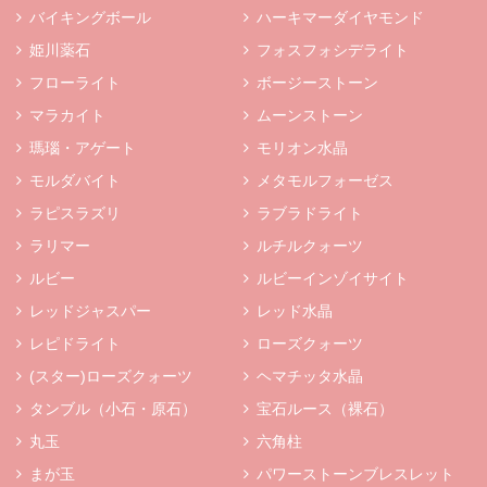
バイキングボール
ハーキマーダイヤモンド
姫川薬石
フォスフォシデライト
フローライト
ボージーストーン
マラカイト
ムーンストーン
瑪瑙・アゲート
モリオン水晶
モルダバイト
メタモルフォーゼス
ラピスラズリ
ラブラドライト
ラリマー
ルチルクォーツ
ルビー
ルビーインゾイサイト
レッドジャスパー
レッド水晶
レピドライト
ローズクォーツ
(スター)ローズクォーツ
ヘマチッタ水晶
タンブル（小石・原石）
宝石ルース（裸石）
丸玉
六角柱
まが玉
パワーストーンブレスレット