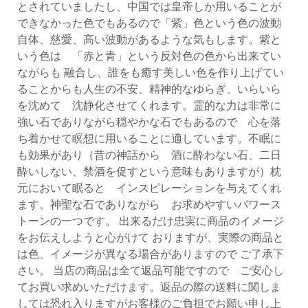
とされていましたし、中国では皇帝しか用いることが
できなかった色でもあるので「紫」色という色の波動
自体、慈愛、高い波動があるような気もします。紫と
いう色は 「赤と青」という反対色の色から出来てい
ながらも 融合し、誰をも癒す美しい色を作り上げてい
ることからも人生の不安、精神的なゆらぎ、いらいら
を沈めて 沈静化させてくれます。霊的な力は非常に
強い石でありながら穏やかな石でもあるので 心を落
ち着かせて瞑想に用いることに適しています。不眠に
も効果があり（昔の神話から 酒に酔わない石、二日
酔いしない、禁酒を促すという意味もありますが）枕
元において眠ると インスピレーションを与えてくれ
ます。神聖な石でありながら お求めやすいパワース
トーンの一つです。 出来るだけ忠実に商品のイメージ
をお伝えしようと心がけて おりますが、実際の商品と
は色、イメージが異なる場合がありますので ご了承下
さい。 当店の商品は全て返品可能ですので ご安心し
てお買い求めいただけます。返品の際の送料に関しま
しては恐れ入りますがお客様のご負担でお願い申し上