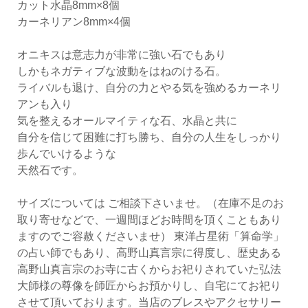
カット水晶8mm×8個
カーネリアン8mm×4個
オニキスは意志力が非常に強い石でもあり
しかもネガティブな波動をはねのける石。
ライバルも退け、自分の力とやる気を強めるカーネリ
アンも入り
気を整えるオールマイティな石、水晶と共に
自分を信じて困難に打ち勝ち、自分の人生をしっかり
歩んでいけるような
天然石です。
サイズについては ご相談下さいませ。（在庫不足のお
取り寄せなどで、一週間ほどお時間を頂くこともあり
ますのでご容赦くださいませ） 東洋占星術「算命学」
の占い師でもあり、高野山真言宗に得度し、歴史ある
高野山真言宗のお寺に古くからお祀りされていた弘法
大師様の尊像を師匠からお預かりし、自宅にてお祀り
させて頂いております。当店のブレスやアクセサリー