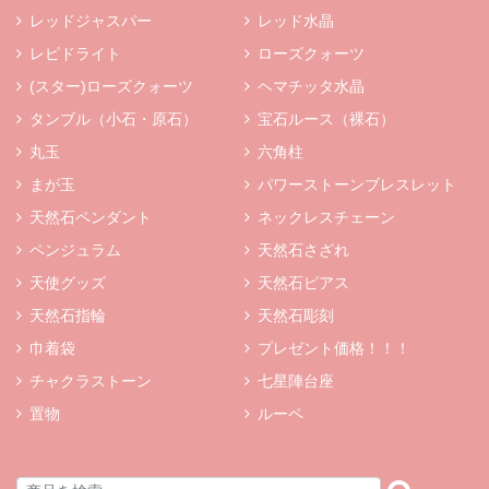
レッドジャスパー
レッド水晶
レピドライト
ローズクォーツ
(スター)ローズクォーツ
ヘマチッタ水晶
タンブル（小石・原石）
宝石ルース（裸石）
丸玉
六角柱
まが玉
パワーストーンブレスレット
天然石ペンダント
ネックレスチェーン
ペンジュラム
天然石さざれ
天使グッズ
天然石ピアス
天然石指輪
天然石彫刻
巾着袋
プレゼント価格！！！
チャクラストーン
七星陣台座
置物
ルーペ