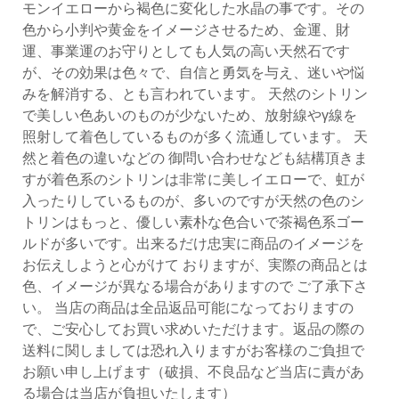
モンイエローから褐色に変化した水晶の事です。その
色から小判や黄金をイメージさせるため、金運、財
運、事業運のお守りとしても人気の高い天然石です
が、その効果は色々で、自信と勇気を与え、迷いや悩
みを解消する、とも言われています。 天然のシトリン
で美しい色あいのものが少ないため、放射線やγ線を
照射して着色しているものが多く流通しています。 天
然と着色の違いなどの 御問い合わせなども結構頂きま
すが着色系のシトリンは非常に美しイエローで、虹が
入ったりしているものが、多いのですが天然の色のシ
トリンはもっと、優しい素朴な色合いで茶褐色系ゴー
ルドが多いです。出来るだけ忠実に商品のイメージを
お伝えしようと心がけて おりますが、実際の商品とは
色、イメージが異なる場合がありますので ご了承下さ
い。 当店の商品は全品返品可能になっておりますの
で、ご安心してお買い求めいただけます。返品の際の
送料に関しましては恐れ入りますがお客様のご負担で
お願い申し上げます（破損、不良品など当店に責があ
る場合は当店が負担いたします）