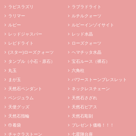
ラピスラズリ
ラブラドライト
ラリマー
ルチルクォーツ
ルビー
ルビーインゾイサイト
レッドジャスパー
レッド水晶
レピドライト
ローズクォーツ
(スター)ローズクォーツ
ヘマチッタ水晶
タンブル（小石・原石）
宝石ルース（裸石）
丸玉
六角柱
まが玉
パワーストーンブレスレット
天然石ペンダント
ネックレスチェーン
ペンジュラム
天然石さざれ
天使グッズ
天然石ピアス
天然石指輪
天然石彫刻
巾着袋
プレゼント価格！！！
チャクラストーン
七星陣台座