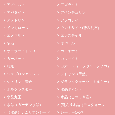
アメジスト
アズライト
アパタイト
アベンチュリン
アメトリン
アラゴナイト
インカローズ
ウレキサイト(曹灰硼石)
エメラルド
エレスチャル
隕石
オパール
オーラライト２３
カイヤナイト
ガーネット
カルサイト
琥珀
ジオード（トレジャーメノウ）
シェブロンアメジスト
シトリン（天然）
シトリン（着色）
ジラソルクォーツ（ミルキー）
水晶クラスター
水晶ポイント
水晶丸玉
水晶（ヒマラヤ産）
水晶（ガーデン水晶）
(苔入り水晶（モスクォーツ）
（水晶）レムリアンシード
レーザー(水晶)