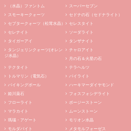
（水晶）ファントム
スーパーセブン
スモーキークォーツ
セドナの石（セドナライト）
セプタークォーツ（松茸水晶）
セレスタイト
セレナイト
ソーダライト
タイガーアイ
タンザナイト
タンジェリンクォーツ(オレン
チャロアイト
ジ水晶）
月の石＆火星の石
テクタイト
テラヘルツ
トルマリン（電気石）
パイライト
バイキングボール
ハーキマーダイヤモンド
姫川薬石
フォスフォシデライト
フローライト
ボージーストーン
マラカイト
ムーンストーン
瑪瑙・アゲート
モリオン水晶
モルダバイト
メタモルフォーゼス