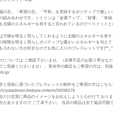
陽の石」「希望の石」「平和」を意味するポジティブで優しい
の組み合わせです。シトリンは「金運アップ」「財運」「幸福
も太陽のエネルギーを有すると言われているのでペリドットと
は万物を明るく照らしてくれるように太陽のエネルギーを有す
の暗闇を明るく照らしポジティブな暖かいエネルギーを与えて
を入れない方が好きなのでお気に入りのブレスレットです(*^_^*
ズについては ご相談下さいませ。（在庫不足のお取り寄せな
でご容赦くださいませ） 。算命学の鑑定をご希望の方は、別
hi.jp/
学と宿命に基づいたブレスレットの制作をご希望の方はこちらを
s://crystaldream.thebase.in/items/56598276
るだけ忠実に商品のイメージをお伝えしようと心がけて おり
合がありますので ご了承下さい。 当店の商品は全て返品可能