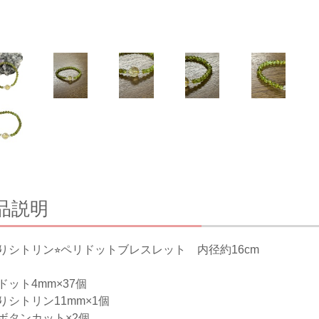
品説明
りシトリン⭐︎ペリドットブレスレット 内径約16cm
ドット4mm×37個
りシトリン11mm×1個
ボタンカット×2個