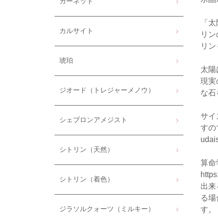
ガーネット
「太
カルサイト
リン
リン
琥珀
太陽
現実
ジオード（トレジャーメノウ）
な石
サイ
シェブロンアメジスト
すの
udais
シトリン（天然）
算命
http
シトリン（着色）
出来
る場
ジラソルクォーツ（ミルキー）
す。