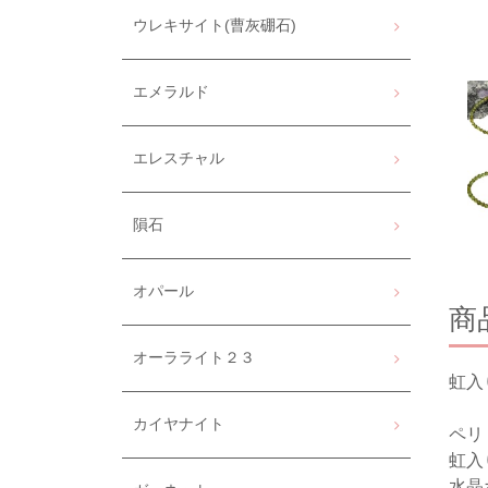
ウレキサイト(曹灰硼石)
エメラルド
エレスチャル
隕石
オパール
商
オーラライト２３
虹入
カイヤナイト
ペリ
虹入
水晶