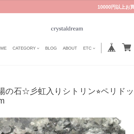
10000円以上
OME
CATEGORY
BLOG
ABOUT
ETC
陽の石☆彡虹入りシトリン⭐︎ペリド
m