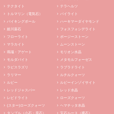
テクタイト
テラヘルツ
トルマリン（電気石）
パイライト
バイキングボール
ハーキマーダイヤモンド
姫川薬石
フォスフォシデライト
フローライト
ボージーストーン
マラカイト
ムーンストーン
瑪瑙・アゲート
モリオン水晶
モルダバイト
メタモルフォーゼス
ラピスラズリ
ラブラドライト
ラリマー
ルチルクォーツ
ルビー
ルビーインゾイサイト
レッドジャスパー
レッド水晶
レピドライト
ローズクォーツ
(スター)ローズクォーツ
ヘマチッタ水晶
タンブル（小石・原石）
宝石ルース（裸石）