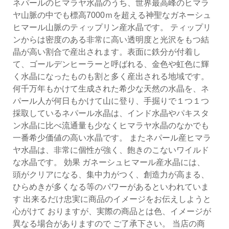
ネパールのヒマラヤ水晶のうち、世界最高峰のヒマラ
ヤ山脈の中でも標高7000ｍを超える神聖なガネーシュ
ヒマール山脈のティップリン産水晶です。 ティップリ
ンからは密度のある非常に高い透明度と光沢をもつ結
晶が高い割合で産出されます。表面に鉄分が付着し
て、ゴールデンヒーラーと呼ばれる、金色や虹色に輝
く水晶になったものも割と多く産出される地域です。
何千万年もかけて生成された希少な天然の水晶を、ネ
パール人が何日もかけて山に登り、手掘りで１つ１つ
採取しているネパール水晶は、インド水晶やパキスタ
ン水晶に比べ流通量も少なくヒマラヤ水晶のなかでも
一番希少価値の高い水晶です。 またネパール産ヒマラ
ヤ水晶は、非常に個性が強く、飽きのこないワイルド
な水晶です。 効果 ガネーシュヒマール産水晶には、
頭がクリアになる、集中力がつく、創造力が高まる、
ひらめきが多くなる等のパワーがあるといわれていま
す 出来るだけ忠実に商品のイメージをお伝えしようと
心がけて おりますが、実際の商品とは色、イメージが
異なる場合がありますので ご了承下さい。 当店の商