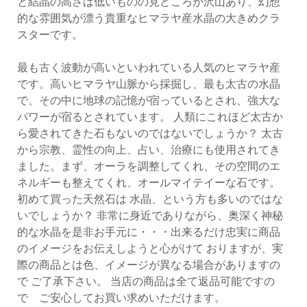
と結晶の高さは低いものの見どころが沢山あり、幻想
的な雰囲気が漂う貴重なヒマラヤ産水晶の大きめクラ
スターです。
最も古く波動が高いといわれている人気のヒマラヤ産
です。高いヒマラヤ山脈から採掘し、最も太古の水晶
で、その中に地球の記憶が宿っているとされ、強大な
パワーが宿るとされています。 人類にこれほど太古か
ら愛されてきた石もないのではないでしょうか？ 太古
から宗教、霊性の向上、占い、治療にも使用されてき
ました。まず、オーラを調整してくれ、その空間のエ
ネルギーも整えてくれ、オールマイテイーな石です。
初めて買った天然石は 水晶、という方も多いのではな
いでしょうか？ 非常に身近でありながら、奥深く神秘
的な水晶を是非お手元に・・・出来るだけ忠実に商品
のイメージをお伝えしようと心がけて おりますが、実
際の商品とは色、イメージが異なる場合がありますの
で ご了承下さい。 当店の商品は全て返品可能ですの
で ご安心してお買い求めいただけます。