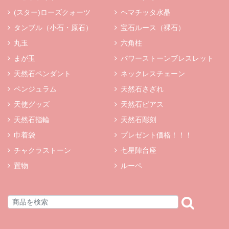
(スター)ローズクォーツ
ヘマチッタ水晶
タンブル（小石・原石）
宝石ルース（裸石）
丸玉
六角柱
まが玉
パワーストーンブレスレット
天然石ペンダント
ネックレスチェーン
ペンジュラム
天然石さざれ
天使グッズ
天然石ピアス
天然石指輪
天然石彫刻
巾着袋
プレゼント価格！！！
チャクラストーン
七星陣台座
置物
ルーペ