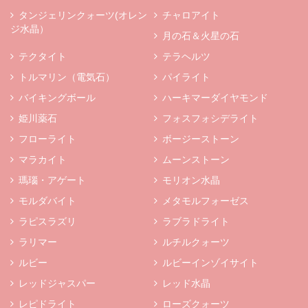
タンジェリンクォーツ(オレン
チャロアイト
ジ水晶）
月の石＆火星の石
テクタイト
テラヘルツ
トルマリン（電気石）
パイライト
バイキングボール
ハーキマーダイヤモンド
姫川薬石
フォスフォシデライト
フローライト
ボージーストーン
マラカイト
ムーンストーン
瑪瑙・アゲート
モリオン水晶
モルダバイト
メタモルフォーゼス
ラピスラズリ
ラブラドライト
ラリマー
ルチルクォーツ
ルビー
ルビーインゾイサイト
レッドジャスパー
レッド水晶
レピドライト
ローズクォーツ