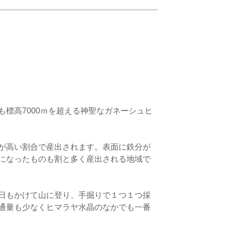
標高7000ｍを超える神聖なガネーシュヒ
が高い割合で産出されます。表面に鉄分が
になったものも割と多く産出される地域で
日もかけて山に登り、手掘りで１つ１つ採
通量も少なくヒマラヤ水晶のなかでも一番