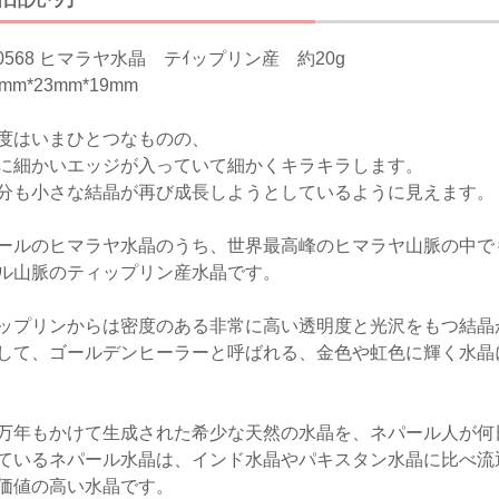
210568 ヒマラヤ水晶 テｲップリン産 約20g
mm*23mm*19mm
度はいまひとつなものの、
に細かいエッジが入っていて細かくキラキラします。
分も小さな結晶が再び成長しようとしているように見えます。
ールのヒマラヤ水晶のうち、世界最高峰のヒマラヤ山脈の中でも
ル山脈のティップリン産水晶です。
ップリンからは密度のある非常に高い透明度と光沢をもつ結晶
して、ゴールデンヒーラーと呼ばれる、金色や虹色に輝く水晶
万年もかけて生成された希少な天然の水晶を、ネパール人が何
ているネパール水晶は、インド水晶やパキスタン水晶に比べ流
価値の高い水晶です。