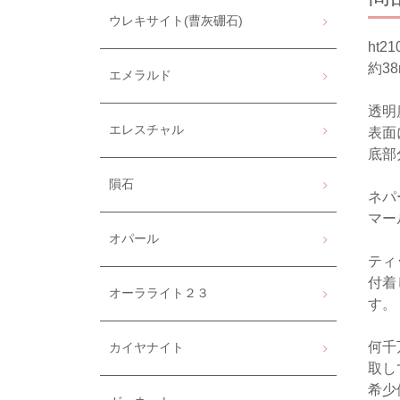
ウレキサイト(曹灰硼石)
ht
約38
エメラルド
透明
エレスチャル
表面
底部
隕石
ネパ
マー
オパール
ティ
付着
オーラライト２３
す。
何千
カイヤナイト
取し
希少