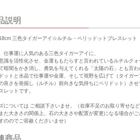
品説明
18cm 三色タイガーアイ☆ルチル・ペリッドットブレスレット
、仕事運に人気のある三色タイガーアイに、
意識を活性化させ、金運ももたらすと言われているルチルクォ
て暗闇をかき消し、勇気を与えてくれる「太陽の石」とも言わ
ドットと水晶で仕事運や金運、そして視野を広げて（タイガー
の良さを発掘し（ルチル）前向きな気持ちにペリドット）させ
スレットです。
ズについては ご相談下さいませ。（在庫不足のお取り寄せな
また大きさの関係上、石の大きさや配置が変更になる場合がご
すののでご容赦くださいませ）
連商品