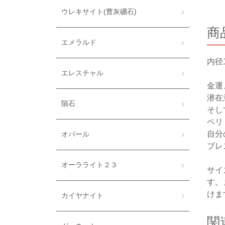
ウレキサイト(曹灰硼石)
商
エメラルド
内径
エレスチャル
金運
潜在
隕石
そし
ペリ
自分
オパール
ブレ
オーラライト２３
サイ
す。
けま
カイヤナイト
関