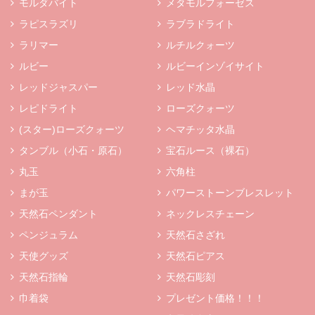
モルダバイト
メタモルフォーゼス
ラピスラズリ
ラブラドライト
ラリマー
ルチルクォーツ
ルビー
ルビーインゾイサイト
レッドジャスパー
レッド水晶
レピドライト
ローズクォーツ
(スター)ローズクォーツ
ヘマチッタ水晶
タンブル（小石・原石）
宝石ルース（裸石）
丸玉
六角柱
まが玉
パワーストーンブレスレット
天然石ペンダント
ネックレスチェーン
ペンジュラム
天然石さざれ
天使グッズ
天然石ピアス
天然石指輪
天然石彫刻
巾着袋
プレゼント価格！！！