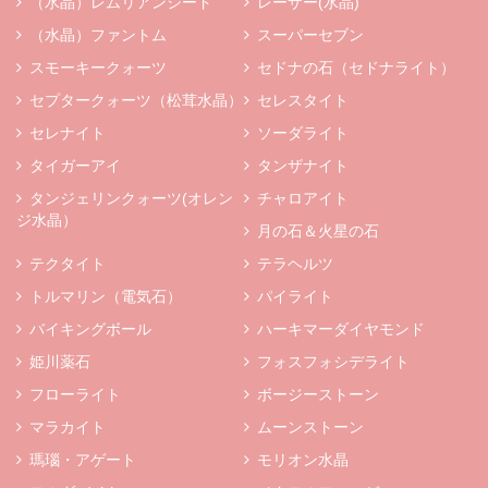
（水晶）レムリアンシード
レーザー(水晶)
（水晶）ファントム
スーパーセブン
スモーキークォーツ
セドナの石（セドナライト）
セプタークォーツ（松茸水晶）
セレスタイト
セレナイト
ソーダライト
タイガーアイ
タンザナイト
タンジェリンクォーツ(オレン
チャロアイト
ジ水晶）
月の石＆火星の石
テクタイト
テラヘルツ
トルマリン（電気石）
パイライト
バイキングボール
ハーキマーダイヤモンド
姫川薬石
フォスフォシデライト
フローライト
ボージーストーン
マラカイト
ムーンストーン
瑪瑙・アゲート
モリオン水晶