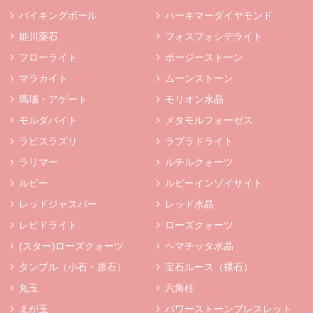
バイキングボール
ハーキマーダイヤモンド
姫川薬石
フォスフォシデライト
フローライト
ボージーストーン
マラカイト
ムーンストーン
瑪瑙・アゲート
モリオン水晶
モルダバイト
メタモルフォーゼス
ラピスラズリ
ラブラドライト
ラリマー
ルチルクォーツ
ルビー
ルビーインゾイサイト
レッドジャスパー
レッド水晶
レピドライト
ローズクォーツ
(スター)ローズクォーツ
ヘマチッタ水晶
タンブル（小石・原石）
宝石ルース（裸石）
丸玉
六角柱
まが玉
パワーストーンブレスレット