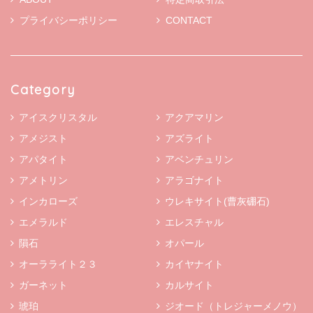
プライバシーポリシー
CONTACT
Category
アイスクリスタル
アクアマリン
アメジスト
アズライト
アパタイト
アベンチュリン
アメトリン
アラゴナイト
インカローズ
ウレキサイト(曹灰硼石)
エメラルド
エレスチャル
隕石
オパール
オーラライト２３
カイヤナイト
ガーネット
カルサイト
琥珀
ジオード（トレジャーメノウ）