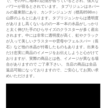
で、その中に地球の記憶が宿っているとされ、強大な
パワーが宿るとされています。 タプリジュンはネパー
ルの最東部にあり、カンテンジュンガ（標高8598ｍ）
山群のふもとにあります。タプリジュンからは透明度
がありまし高くないものの一本一本の水晶がしっかり
と太く伸びた手のひらサイズのクラスターが多く産出
されます。中には非常に透明度が高く、虹やクラック
が入って美しいクラスターや雲母やフェルスバー（長
石）など他の水晶が付着したものもあります。出来る
だけ忠実に商品のイメージをお伝えしようと心がけて
おりますが、実際の商品とは色、イメージが異なる場
合がありますので ご了承下さい。 当店の商品は全品
返品可能になっておりますので、ご安心してお買い求
めいただけます。