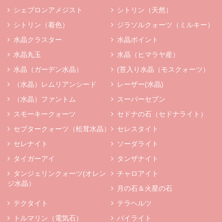
シェブロンアメジスト
シトリン（天然）
シトリン（着色）
ジラソルクォーツ（ミルキー）
水晶クラスター
水晶ポイント
水晶丸玉
水晶（ヒマラヤ産）
水晶（ガーデン水晶）
(苔入り水晶（モスクォーツ）
（水晶）レムリアンシード
レーザー(水晶)
（水晶）ファントム
スーパーセブン
スモーキークォーツ
セドナの石（セドナライト）
セプタークォーツ（松茸水晶）
セレスタイト
セレナイト
ソーダライト
タイガーアイ
タンザナイト
タンジェリンクォーツ(オレン
チャロアイト
ジ水晶）
月の石＆火星の石
テクタイト
テラヘルツ
トルマリン（電気石）
パイライト