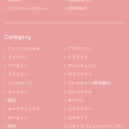
プライバシーポリシー
CONTACT
Category
アイスクリスタル
アクアマリン
アメジスト
アズライト
アパタイト
アベンチュリン
アメトリン
アラゴナイト
インカローズ
ウレキサイト(曹灰硼石)
エメラルド
エレスチャル
隕石
オパール
オーラライト２３
カイヤナイト
ガーネット
カルサイト
琥珀
ジオード（トレジャーメノウ）