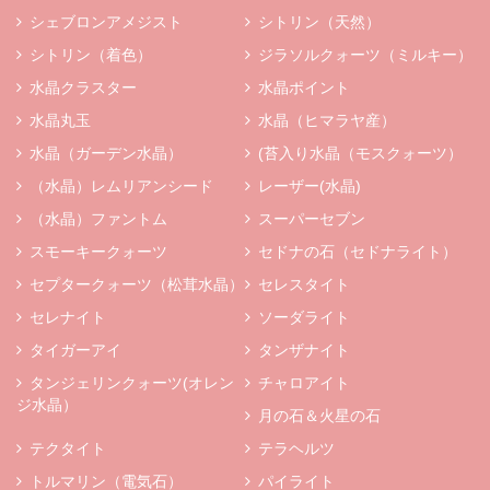
シェブロンアメジスト
シトリン（天然）
シトリン（着色）
ジラソルクォーツ（ミルキー）
水晶クラスター
水晶ポイント
水晶丸玉
水晶（ヒマラヤ産）
水晶（ガーデン水晶）
(苔入り水晶（モスクォーツ）
（水晶）レムリアンシード
レーザー(水晶)
（水晶）ファントム
スーパーセブン
スモーキークォーツ
セドナの石（セドナライト）
セプタークォーツ（松茸水晶）
セレスタイト
セレナイト
ソーダライト
タイガーアイ
タンザナイト
タンジェリンクォーツ(オレン
チャロアイト
ジ水晶）
月の石＆火星の石
テクタイト
テラヘルツ
トルマリン（電気石）
パイライト