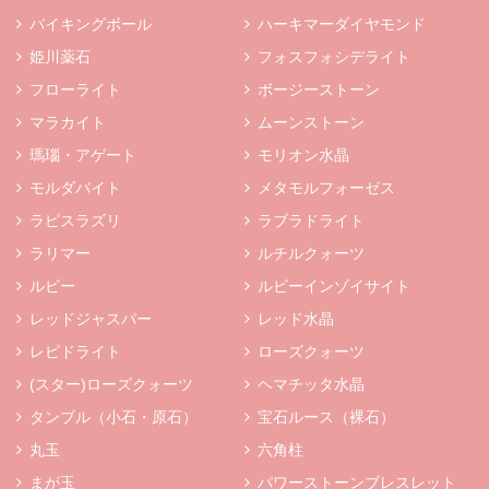
バイキングボール
ハーキマーダイヤモンド
姫川薬石
フォスフォシデライト
フローライト
ボージーストーン
マラカイト
ムーンストーン
瑪瑙・アゲート
モリオン水晶
モルダバイト
メタモルフォーゼス
ラピスラズリ
ラブラドライト
ラリマー
ルチルクォーツ
ルビー
ルビーインゾイサイト
レッドジャスパー
レッド水晶
レピドライト
ローズクォーツ
(スター)ローズクォーツ
ヘマチッタ水晶
タンブル（小石・原石）
宝石ルース（裸石）
丸玉
六角柱
まが玉
パワーストーンブレスレット