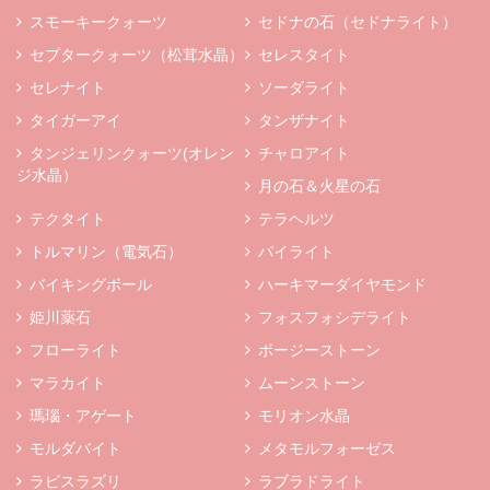
スモーキークォーツ
セドナの石（セドナライト）
セプタークォーツ（松茸水晶）
セレスタイト
セレナイト
ソーダライト
タイガーアイ
タンザナイト
タンジェリンクォーツ(オレン
チャロアイト
ジ水晶）
月の石＆火星の石
テクタイト
テラヘルツ
トルマリン（電気石）
パイライト
バイキングボール
ハーキマーダイヤモンド
姫川薬石
フォスフォシデライト
フローライト
ボージーストーン
マラカイト
ムーンストーン
瑪瑙・アゲート
モリオン水晶
モルダバイト
メタモルフォーゼス
ラピスラズリ
ラブラドライト