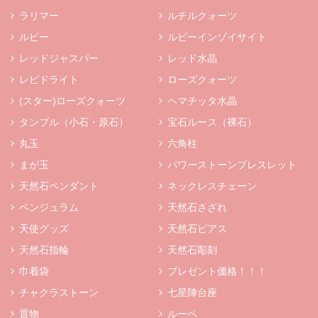
ラリマー
ルチルクォーツ
ルビー
ルビーインゾイサイト
レッドジャスパー
レッド水晶
レピドライト
ローズクォーツ
(スター)ローズクォーツ
ヘマチッタ水晶
タンブル（小石・原石）
宝石ルース（裸石）
丸玉
六角柱
まが玉
パワーストーンブレスレット
天然石ペンダント
ネックレスチェーン
ペンジュラム
天然石さざれ
天使グッズ
天然石ピアス
天然石指輪
天然石彫刻
巾着袋
プレゼント価格！！！
チャクラストーン
七星陣台座
置物
ルーペ