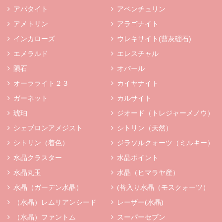
アパタイト
アベンチュリン
アメトリン
アラゴナイト
インカローズ
ウレキサイト(曹灰硼石)
エメラルド
エレスチャル
隕石
オパール
オーラライト２３
カイヤナイト
ガーネット
カルサイト
琥珀
ジオード（トレジャーメノウ）
シェブロンアメジスト
シトリン（天然）
シトリン（着色）
ジラソルクォーツ（ミルキー）
水晶クラスター
水晶ポイント
水晶丸玉
水晶（ヒマラヤ産）
水晶（ガーデン水晶）
(苔入り水晶（モスクォーツ）
（水晶）レムリアンシード
レーザー(水晶)
（水晶）ファントム
スーパーセブン