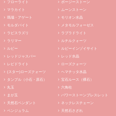
フローライト
ボージーストーン
マラカイト
ムーンストーン
瑪瑙・アゲート
モリオン水晶
モルダバイト
メタモルフォーゼス
ラピスラズリ
ラブラドライト
ラリマー
ルチルクォーツ
ルビー
ルビーインゾイサイト
レッドジャスパー
レッド水晶
レピドライト
ローズクォーツ
(スター)ローズクォーツ
ヘマチッタ水晶
タンブル（小石・原石）
宝石ルース（裸石）
丸玉
六角柱
まが玉
パワーストーンブレスレット
天然石ペンダント
ネックレスチェーン
ペンジュラム
天然石さざれ