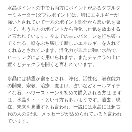
水晶ポイントの中でも両方にポイントがあるダブルタ
ーミネーター(ダブルポイント)は、特にエネルギーが
強いとされていて一方のポイント部分から悪い気を吸
って、もう片方のポイントから浄化した気を放出する
と言われています。今までの古いパターンを打ち破っ
てくれる、壁をぶち壊して新しいエネルギーを入れて
くれるとされています。浄化力が非常に強い水晶で、
ヒーリングによく用いられます。またチャクラの上に
置くとチャクラを開くと言われています。
水晶には精霊が宿るとされ、浄化、活性化、潜在能力
の開発、宗教、治療、魔よけ、占いなどオールマイテ
イな石。パワーストーンを初めて購入される方は まず
は、水晶を・・・という方も多いようです。過去、現
在、未来を見通すとも言われ、一説には水晶には超古
代の人の 記憶、メッセージが込められていると言われ
ています。