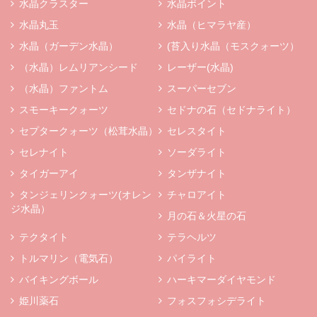
水晶クラスター
水晶ポイント
水晶丸玉
水晶（ヒマラヤ産）
水晶（ガーデン水晶）
(苔入り水晶（モスクォーツ）
（水晶）レムリアンシード
レーザー(水晶)
（水晶）ファントム
スーパーセブン
スモーキークォーツ
セドナの石（セドナライト）
セプタークォーツ（松茸水晶）
セレスタイト
セレナイト
ソーダライト
タイガーアイ
タンザナイト
タンジェリンクォーツ(オレン
チャロアイト
ジ水晶）
月の石＆火星の石
テクタイト
テラヘルツ
トルマリン（電気石）
パイライト
バイキングボール
ハーキマーダイヤモンド
姫川薬石
フォスフォシデライト