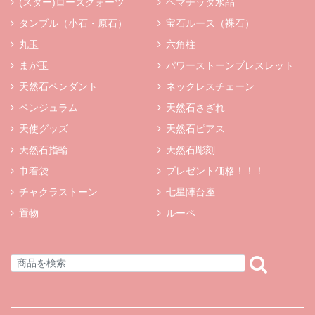
(スター)ローズクォーツ
ヘマチッタ水晶
タンブル（小石・原石）
宝石ルース（裸石）
丸玉
六角柱
まが玉
パワーストーンブレスレット
天然石ペンダント
ネックレスチェーン
ペンジュラム
天然石さざれ
天使グッズ
天然石ピアス
天然石指輪
天然石彫刻
巾着袋
プレゼント価格！！！
チャクラストーン
七星陣台座
置物
ルーペ