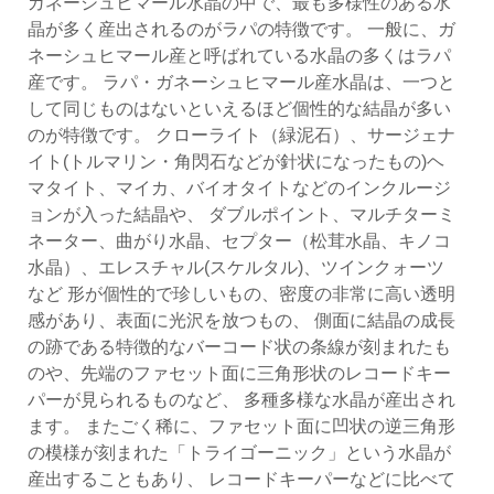
ガネーシュヒマール水晶の中で、最も多様性のある水
晶が多く産出されるのがラパの特徴です。 一般に、ガ
ネーシュヒマール産と呼ばれている水晶の多くはラパ
産です。 ラパ・ガネーシュヒマール産水晶は、一つと
して同じものはないといえるほど個性的な結晶が多い
のが特徴です。 クローライト（緑泥石）、サージェナ
イト(トルマリン・角閃石などが針状になったもの)ヘ
マタイト、マイカ、バイオタイトなどのインクルージ
ョンが入った結晶や、 ダブルポイント、マルチターミ
ネーター、曲がり水晶、セプター（松茸水晶、キノコ
水晶）、エレスチャル(スケルタル)、ツインクォーツ
など 形が個性的で珍しいもの、密度の非常に高い透明
感があり、表面に光沢を放つもの、 側面に結晶の成長
の跡である特徴的なバーコード状の条線が刻まれたも
のや、先端のファセット面に三角形状のレコードキー
パーが見られるものなど、 多種多様な水晶が産出され
ます。 またごく稀に、ファセット面に凹状の逆三角形
の模様が刻まれた「トライゴーニック」という水晶が
産出することもあり、 レコードキーパーなどに比べて