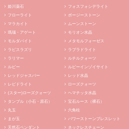
姫川薬石
フォスフォシデライト
フローライト
ボージーストーン
マラカイト
ムーンストーン
瑪瑙・アゲート
モリオン水晶
モルダバイト
メタモルフォーゼス
ラピスラズリ
ラブラドライト
ラリマー
ルチルクォーツ
ルビー
ルビーインゾイサイト
レッドジャスパー
レッド水晶
レピドライト
ローズクォーツ
(スター)ローズクォーツ
ヘマチッタ水晶
タンブル（小石・原石）
宝石ルース（裸石）
丸玉
六角柱
まが玉
パワーストーンブレスレット
天然石ペンダント
ネックレスチェーン