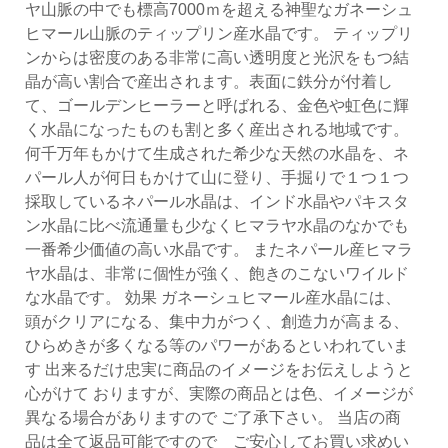
ヤ山脈の中でも標高7000ｍを超える神聖なガネーシュ
ヒマール山脈のティップリン産水晶です。 ティップリ
ンからは密度のある非常に高い透明度と光沢をもつ結
晶が高い割合で産出されます。表面に鉄分が付着し
て、ゴールデンヒーラーと呼ばれる、金色や虹色に輝
く水晶になったものも割と多く産出される地域です。
何千万年もかけて生成された希少な天然の水晶を、ネ
パール人が何日もかけて山に登り、手掘りで１つ１つ
採取しているネパール水晶は、インド水晶やパキスタ
ン水晶に比べ流通量も少なくヒマラヤ水晶のなかでも
一番希少価値の高い水晶です。 またネパール産ヒマラ
ヤ水晶は、非常に個性が強く、飽きのこないワイルド
な水晶です。 効果 ガネーシュヒマール産水晶には、
頭がクリアになる、集中力がつく、創造力が高まる、
ひらめきが多くなる等のパワーがあるといわれていま
す 出来るだけ忠実に商品のイメージをお伝えしようと
心がけて おりますが、実際の商品とは色、イメージが
異なる場合がありますので ご了承下さい。 当店の商
品は全て返品可能ですので ご安心してお買い求めい